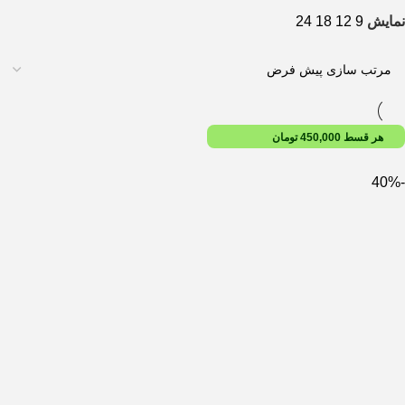
نمایش
9
12
18
24
هر قسط
450,000
تومان
-40%